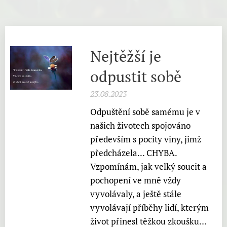
Nejtěžší je
odpustit sobě
23.08.2023
Odpuštění sobě samému je v
našich životech spojováno
především s pocity viny, jimž
předcházela... CHYBA.
Vzpomínám, jak velký soucit a
pochopení ve mně vždy
vyvolávaly, a ještě stále
vyvolávají příběhy lidí, kterým
život přinesl těžkou zkoušku…