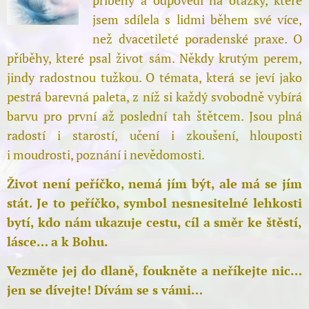
příběhy a odpovědi na otázky, které
jsem sdílela s lidmi během své více,
než dvacetileté poradenské praxe. O
příběhy, které psal život sám. Někdy krutým perem,
jindy radostnou tužkou. O témata, která se jeví jako
pestrá barevná paleta, z níž si každý svobodně vybírá
barvu pro první až poslední tah štětcem. Jsou plná
radostí i starostí, učení i zkoušení, hlouposti
i moudrosti, poznání i nevědomosti.
Život není peříčko, nemá jím být, ale má se jím
stát. Je to peříčko, symbol nesnesitelné lehkosti
bytí, kdo nám ukazuje cestu, cíl a směr ke štěstí,
lásce… a k Bohu.
Vezměte jej do dlaně, foukněte a neříkejte nic…
jen se dívejte! Dívám se s vámi…