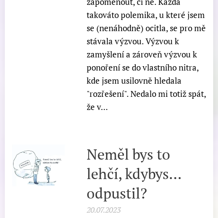
zapomenout, či ne. Každá
takováto polemika, u které jsem
se (nenáhodně) ocitla, se pro mě
stávala výzvou. Výzvou k
zamyšlení a zároveň výzvou k
ponoření se do vlastního nitra,
kde jsem usilovně hledala
"rozřešení". Nedalo mi totiž spát,
že v...
Neměl bys to
lehčí, kdybys...
odpustil?
20.07.2023