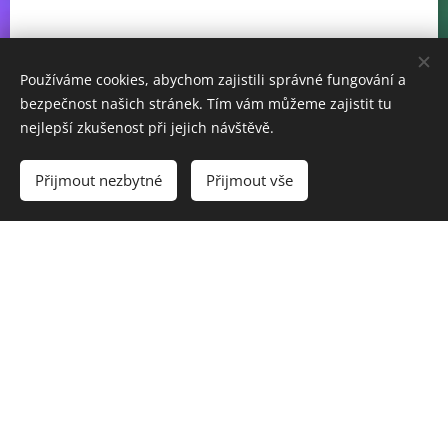
Používáme cookies, abychom zajistili správné fungování a
bezpečnost našich stránek. Tím vám můžeme zajistit tu
nejlepší zkušenost při jejich návštěvě.
Přijmout nezbytné
Přijmout vše
Vytvořit stránky
Vytvořte si webové stránky zdarma!
Mgr. Helena Veselá
Poradna CLEMATIS - soukromá praxe