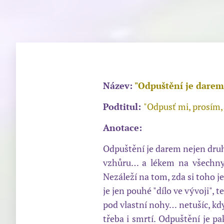
Název:
"Odpuštění je darem
Podtitul:
"Odpusť mi, prosím,
Anotace:
Odpuštění je darem nejen druh
vzhůru… a lékem na všechn
Nezáleží na tom, zda si toho j
je jen pouhé "dílo ve vývoji", t
pod vlastní nohy… netušíc, kd
třeba i smrtí. Odpuštění je pa