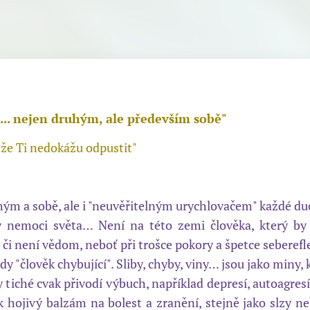
... nejen druhým, ale především sobě"
 že Ti nedokážu odpustit"
ým a sobě, ale i "neuvěřitelným urychlovačem" každé duch
y nemoci světa…
Není na této zemi člověka, který by
e či není vědom, neboť při trošce pokory a špetce seberefl
edy "člověk chybující".
Sliby, chyby, viny… jsou jako miny
y tiché cvak přivodí výbuch, například depresí, autoagre
k hojivý balzám na bolest a zranění, stejně jako slzy n