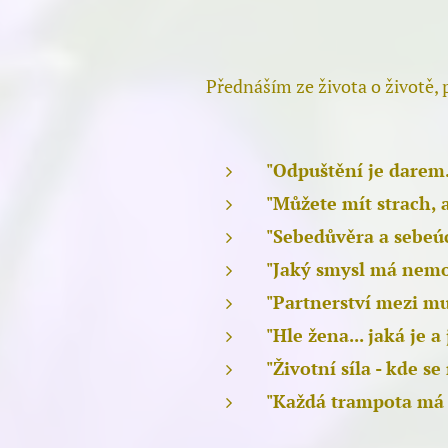
Přednáším ze života o životě, 
"Odpuštění je darem.
"Můžete mít strach, 
"Sebedůvěra a sebeú
"Jaký smysl má nemo
"Partnerství mezi mu
"Hle žena... jaká je 
"Životní síla - kde s
"Každá trampota má 