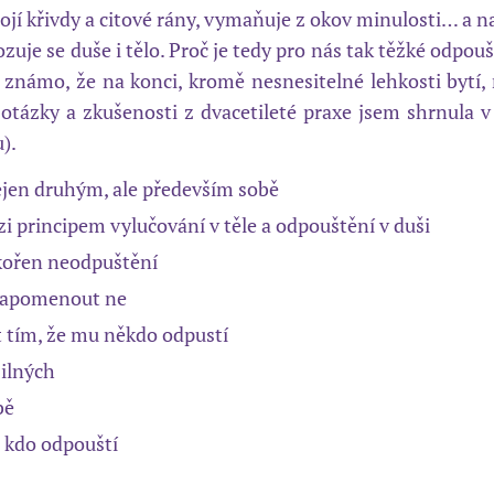
ojí křivdy a citové rány, vymaňuje z okov minulosti… a na
bozuje se duše i tělo. Proč je tedy pro nás tak těžké odpo
e známo, že na konci, kromě nesnesitelné lehkosti bytí, 
ázky a zkušenosti z dvacetileté praxe jsem shrnula 
).
ejen druhým, ale především sobě
zi principem vylučování v těle a odpouštění v duši
 kořen neodpuštění
 zapomenout ne
 tím, že mu někdo odpustí
ilných
bě
, kdo odpouští