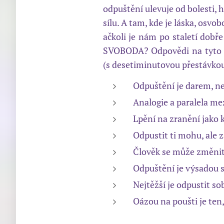
odpuštění ulevuje od bolesti, h
sílu. A tam, kde je láska, osvo
ačkoli je nám po staletí dobř
SVOBODA? Odpovědi na tyto ot
(s desetiminutovou přestávkou
Odpuštění je darem, n
Analogie a paralela me
Lpění na zranění jako
Odpustit ti mohu, ale
Člověk se může změnit
Odpuštění je výsadou s
Nejtěžší je odpustit so
Oázou na poušti je ten