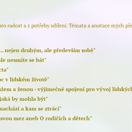
pro radost a z potřeby sdílení. Témata a anotace mých př
.. nejen druhým, ale především sobě"
ale nesmíte se bát"
cta"
c v lidském životě"
žem a ženou - výjimečné spojení pro vývoj lidských
a jaká by mohla být"
e nachází a kam se ztrácí"
svou mez aneb O rodičích a dětech"