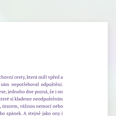
ovní cesty, která míří vpřed a
 sám nepotřeboval odpuštění.
exe, jednoho dne pozná, že i on
, které si klademe neodpuštěním
sí, úrazem, vážnou nemocí nebo
ebo spánek. A stejně jako ony i