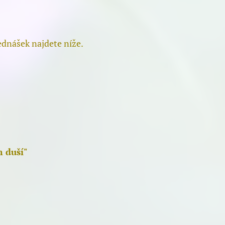
ednášek najdete níže.
 duší"