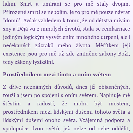
lidmi. Smrt a umírání se pro mě staly dvojím.
Přirozené smrti se nebojím. Je to pro mě pouze návrat
"domů". Avšak vzhledem k tomu, že od dětství mívám
sny a Déjà vu z minulých životů, stala se reinkarnace
jediným logickým vysvětlením mnohého utrpení, ale i
nečekaných zázraků mého života. Měřítkem její
existence jsou pro mě už zde zmíněné zákony Boží,
tedy zákony fyzikální.
Prostředníkem mezi tímto a oním světem
Z dříve neznámých důvodů, dnes již objasněných,
toužila jsem po spojení s oním světem. Naplňuje mě
štěstím a radostí, že mohu být mostem,
prostředníkem mezi lidskými dušemi tohoto světa a
lidskými dušemi onoho světa. Vzájemná podpora a
spolupráce dvou světů, jež nelze od sebe oddělit,