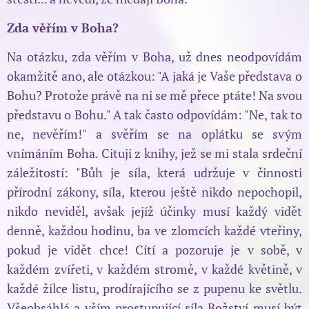
Zda věřím v Boha?
Na otázku, zda věřím v Boha, už dnes neodpovídám
okamžitě ano, ale otázkou: "A jaká je Vaše představa o
Bohu? Protože právě na ni se mě přece ptáte! Na svou
představu o Bohu." A tak často odpovídám: "Ne, tak to
ne, nevěřím!" a svěřím se na oplátku se svým
vnímáním Boha. Cituji z knihy, jež se mi stala srdeční
záležitostí: "Bůh je síla, která udržuje v činnosti
přírodní zákony, síla, kterou ještě nikdo nepochopil,
nikdo neviděl, avšak jejíž účinky musí každý vidět
denně, každou hodinu, ba ve zlomcích každé vteřiny,
pokud je vidět chce! Cítí a pozoruje je v sobě, v
každém zvířeti, v každém stromě, v každé květině, v
každé žilce listu, prodírajícího se z pupenu ke světlu.
Všeobsáhlá a vším prostupující síla Božství musí být