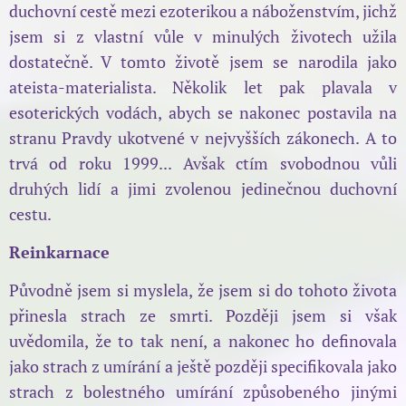
duchovní cestě mezi ezoterikou a náboženstvím, jichž
jsem si z vlastní vůle v minulých životech užila
dostatečně. V tomto životě jsem se narodila jako
ateista-materialista. Několik let pak plavala v
esoterických vodách, abych se nakonec postavila na
stranu Pravdy ukotvené v nejvyšších zákonech. A to
trvá od roku 1999... Avšak ctím svobodnou vůli
druhých lidí a jimi zvolenou jedinečnou duchovní
cestu.
Reinkarnace
Původně jsem si myslela, že jsem si do tohoto života
přinesla strach ze smrti. Později jsem si však
uvědomila, že to tak není, a nakonec ho definovala
jako strach z umírání a ještě později specifikovala jako
strach z bolestného umírání způsobeného jinými