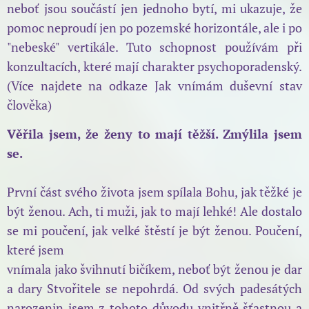
neboť jsou součástí jen jednoho bytí, mi ukazuje, že
pomoc neproudí jen po pozemské horizontále, ale i po
"nebeské" vertikále. Tuto schopnost používám při
konzultacích, které mají charakter psychoporadenský.
(Více najdete na odkaze Jak vnímám duševní stav
člověka)
Věřila jsem, že ženy to mají těžší. Zmýlila jsem
se.
První část svého života jsem spílala Bohu, jak těžké je
být ženou. Ach, ti muži, jak to mají lehké! Ale dostalo
se mi poučení, jak velké štěstí je být ženou. Poučení,
které jsem
vnímala jako švihnutí bičíkem, neboť být ženou je dar
a dary Stvořitele se nepohrdá. Od svých padesátých
narozenin jsem z tohoto důvodu vnitřně šťastnou a