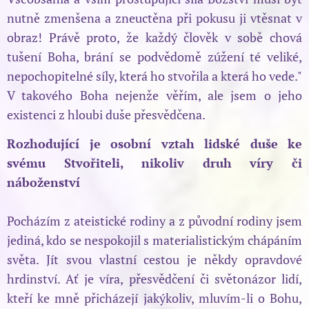
nutně zmenšena a zneuctěna při pokusu ji vtěsnat v
obraz! Právě proto, že každý člověk v sobě chová
tušení Boha, brání se podvědomě zúžení té veliké,
nepochopitelné síly, která ho stvořila a která ho vede."
V takového Boha nejenže věřím, ale jsem o jeho
existenci z hloubi duše přesvědčena.
Rozhodující je osobní vztah lidské duše ke
svému Stvořiteli, nikoliv druh víry či
náboženství
Pocházím z ateistické rodiny a z původní rodiny jsem
jediná, kdo se nespokojil s materialistickým chápáním
světa. Jít svou vlastní cestou je někdy opravdové
hrdinství. Ať je víra, přesvědčení či světonázor lidí,
kteří ke mně přicházejí jakýkoliv, mluvím-li o Bohu,