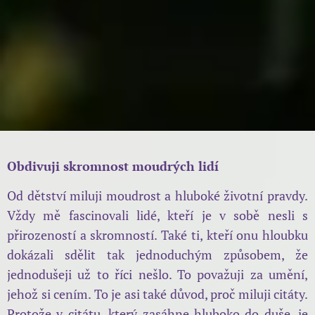
Obdivuji skromnost moudrých lidí
Od dětství miluji moudrost a hluboké životní pravdy.
Vždy mě fascinovali lidé, kteří je v sobě nesli s
přirozeností a skromností. Také ti, kteří onu hloubku
dokázali sdělit tak jednoduchým způsobem, že
jednodušeji už to říci nešlo. To považuji za umění,
jehož si cením. To je asi také důvod, proč miluji citáty.
Protože v citátu, který zasáhne hluboko do duše, je