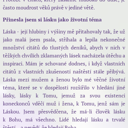
často moudrost věků právě v jediné větě.
Přinesla jsem si lásku jako životní téma
Láska - její hlubiny i výšiny mě přitahovaly tak, že už
jako malá jsem psala, stříhala a lepila nekonečné
množství citátů do tlustých deníků, abych v nich v
těžkých chvílích zklamaných lásek nacházela útěchu a
inspiraci. Mám je schované dodnes, i když vlastních
citátů z vlastních zkušeností naštěstí stále přibývá.
Láska mezi mužem a ženou bylo mé věčné životní
téma, které se v dospělosti rozšířilo v hledání jiné
lásky, lásky k Tomu, jemuž za svou existenci
koneckonců vděčí muž i žena, k Tomu, jenž sám je
Láskou. Jsem přesvědčena, že má-li člověk lásku
k Bohu, má všechno. Lidé hledají lásku a trvalé
štěstí... a nevědí, že hledají Boha.