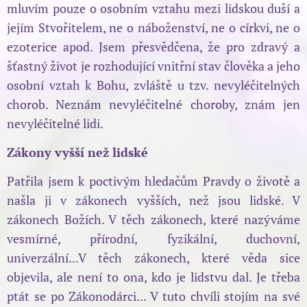
mluvím pouze o osobním vztahu mezi lidskou duší a
jejím Stvořitelem, ne o náboženství, ne o církvi, ne o
ezoterice apod. Jsem přesvědčena, že pro zdravý a
šťastný život je rozhodující vnitřní stav člověka a jeho
osobní vztah k Bohu, zvláště u tzv. nevyléčitelných
chorob. Neznám nevyléčitelné choroby, znám jen
nevyléčitelné lidi.
Zákony vyšší než lidské
Patřila jsem k poctivým hledačům Pravdy o životě a
našla ji v zákonech vyšších, než jsou lidské. V
zákonech Božích. V těch zákonech, které nazýváme
vesmírné, přírodní, fyzikální, duchovní,
univerzální...V těch zákonech, které věda sice
objevila, ale není to ona, kdo je lidstvu dal. Je třeba
ptát se po Zákonodárci... V tuto chvíli stojím na své