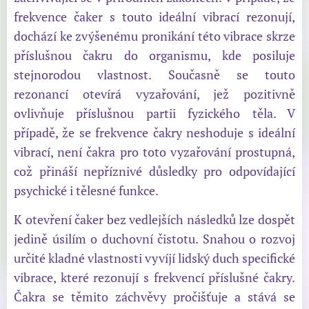
frekvence čaker s touto ideální vibrací rezonují,
dochází ke zvýšenému pronikání této vibrace skrze
příslušnou čakru do organismu, kde posiluje
stejnorodou vlastnost. Současně se touto
rezonancí otevírá vyzařování, jež pozitivně
ovlivňuje příslušnou partii fyzického těla. V
případě, že se frekvence čakry neshoduje s ideální
vibrací, není čakra pro toto vyzařování prostupná,
což přináší nepříznivé důsledky pro odpovídající
psychické i tělesné funkce.
K otevření čaker bez vedlejších následků lze dospět
jedině úsilím o duchovní čistotu. Snahou o rozvoj
určité kladné vlastnosti vyvíjí lidský duch specifické
vibrace, které rezonují s frekvencí příslušné čakry.
Čakra se těmito záchvěvy pročišťuje a stává se