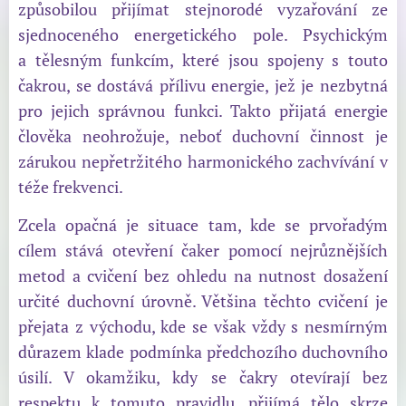
způsobilou přijímat stejnorodé vyzařování ze
sjednoceného energetického pole. Psychickým
a tělesným funkcím, které jsou spojeny s touto
čakrou, se dostává přílivu energie, jež je nezbytná
pro jejich správnou funkci. Takto přijatá energie
člověka neohrožuje, neboť duchovní činnost je
zárukou nepřetržitého harmonického zachvívání v
téže frekvenci.
Zcela opačná je situace tam, kde se prvořadým
cílem stává otevření čaker pomocí nejrůznějších
metod a cvičení bez ohledu na nutnost dosažení
určité duchovní úrovně. Většina těchto cvičení je
přejata z východu, kde se však vždy s nesmírným
důrazem klade podmínka předchozího duchovního
úsilí. V okamžiku, kdy se čakry otevírají bez
respektu k tomuto pravidlu, přijímá tělo skrze