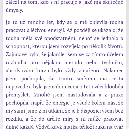
záleží na tom, kdo s ní pracuje a jaké má skutečné
úmysly.
Je to už mnoho let, kdy se u mě objevila touha
pracovat s léčivou energií. Až později se ukázalo, že
touha měla své opodstatnění, neboť se jednalo o
schopnost, kterou jsem rozvíjela po několik životů.
Zajímavé bylo, že jakmile jsem se za tímto účelem
rozhodla pro nějakou metodu nebo techniku,
absolvování kurzu bylo vždy zmařeno. Nakonec
jsem pochopila, že tímto směrem má cesta
nepovede a byla jsem donucena o této věci hlouběji
přemýšlet. Mnohé jsem nastudovala a z praxe
pochopila, např., že energie je všude kolem nás, že
my sami jsme z ní utkáni, že je k dispozici všem bez
rozdílu, a že do určité míry s ní může pracovat
úplně každý. Vždyť, když matka přiloží ruku na tvář