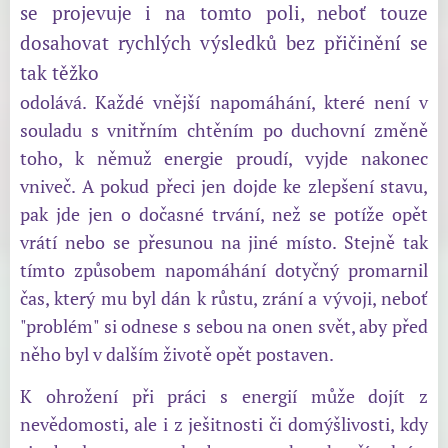
se projevuje i na tomto poli, neboť touze
dosahovat rychlých výsledků bez přičinění se
tak těžko
odolává. Každé vnější napomáhání, které není v
souladu s vnitřním chtěním po duchovní změně
toho, k němuž energie proudí, vyjde nakonec
vniveč. A pokud přeci jen dojde ke zlepšení stavu,
pak jde jen o dočasné trvání, než se potíže opět
vrátí nebo se přesunou na jiné místo. Stejně tak
tímto způsobem napomáhání dotyčný promarnil
čas, který mu byl dán k růstu, zrání a vývoji, neboť
"problém" si odnese s sebou na onen svět, aby před
něho byl v dalším životě opět postaven.
K ohrožení při práci s energií může dojít z
nevědomosti, ale i z ješitnosti či domýšlivosti, kdy