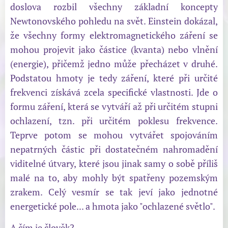
doslova rozbil všechny základní koncepty
Newtonovského pohledu na svět. Einstein dokázal,
že všechny formy elektromagnetického záření se
mohou projevit jako částice (kvanta) nebo vlnění
(energie), přičemž jedno může přecházet v druhé.
Podstatou hmoty je tedy záření, které při určité
frekvenci získává zcela specifické vlastnosti. Jde o
formu záření, která se vytváří až při určitém stupni
ochlazení, tzn. při určitém poklesu frekvence.
Teprve potom se mohou vytvářet spojováním
nepatrných částic při dostatečném nahromadění
viditelné útvary, které jsou jinak samy o sobě příliš
malé na to, aby mohly být spatřeny pozemským
zrakem. Celý vesmír se tak jeví jako jednotné
energetické pole... a hmota jako "ochlazené světlo".
A čím je člověk?