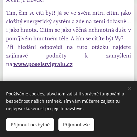
Tím, čím se cítí být! Já se ve svém nitru cítím jako
složitý energetický systém a zde na zemi dočasně...
i jako hmota. Cítím se jako věčná nehmotná duše v
pomíjivém hmotném těle. A čím se cítíte být Vy?
Při hledání odpovědi na tuto otázku najdete
zajímavé podněty k zamyšlení
na
www.poselstvigralu.cz
w
Používáme cookies, abychom zajistili správné fungování a
bezpečnost našich stránek. Tím vám můžeme zajistit tu
nejlepší zkušenost při jejich návštěvě.
C/ Člověk jako energie
Přijmout nezbytné
Přijmout vše
Vytvořit stránky
Vytvořte si webové stránky zdarma!