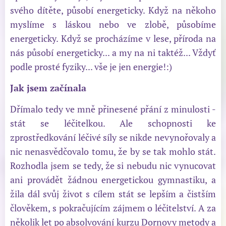
svého dítěte, působí energeticky. Když na někoho
myslíme s láskou nebo ve zlobě, působíme
energeticky. Když se procházíme v lese, příroda na
nás působí energeticky... a my na ni taktéž... Vždyť
podle prosté fyziky... vše je jen energie!:)
Jak jsem začínala
Dřímalo tedy ve mně přinesené přání z minulosti -
stát se léčitelkou. Ale schopnosti ke
zprostředkování léčivé síly se nikde nevynořovaly a
nic nenasvědčovalo tomu, že by se tak mohlo stát.
Rozhodla jsem se tedy, že si nebudu nic vynucovat
ani provádět žádnou energetickou gymnastiku, a
žila dál svůj život s cílem stát se lepším a čistším
člověkem, s pokračujícím zájmem o léčitelství. A za
několik let po absolvování kurzu Dornovy metody a