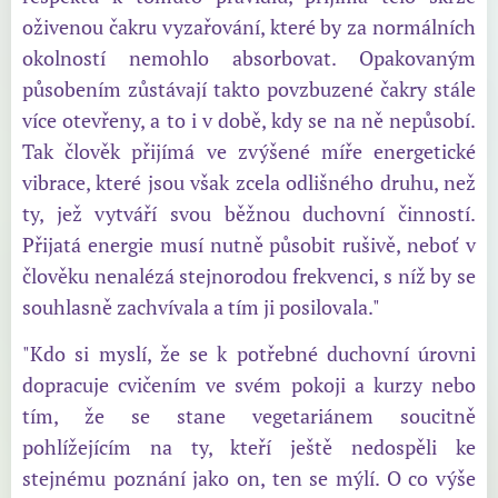
oživenou čakru vyzařování, které by za normálních
okolností nemohlo absorbovat. Opakovaným
působením zůstávají takto povzbuzené čakry stále
více otevřeny, a to i v době, kdy se na ně nepůsobí.
Tak člověk přijímá ve zvýšené míře energetické
vibrace, které jsou však zcela odlišného druhu, než
ty, jež vytváří svou běžnou duchovní činností.
Přijatá energie musí nutně působit rušivě, neboť v
člověku nenalézá stejnorodou frekvenci, s níž by se
souhlasně zachvívala a tím ji posilovala."
"Kdo si myslí, že se k potřebné duchovní úrovni
dopracuje cvičením ve svém pokoji a kurzy nebo
tím, že se stane vegetariánem soucitně
pohlížejícím na ty, kteří ještě nedospěli ke
stejnému poznání jako on, ten se mýlí. O co výše