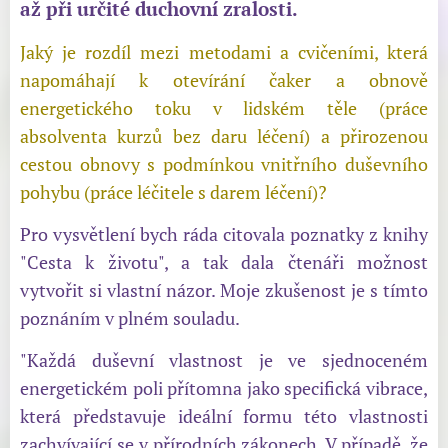
až při určité duchovní zralosti.
Jaký je rozdíl mezi metodami a cvičeními, která
napomáhají k otevírání čaker a obnově
energetického toku v lidském těle (práce
absolventa kurzů bez daru léčení) a přirozenou
cestou obnovy s podmínkou vnitřního duševního
pohybu (práce léčitele s darem léčení)?
Pro vysvětlení bych ráda citovala poznatky z knihy
"Cesta k životu", a tak dala čtenáři možnost
vytvořit si vlastní názor. Moje zkušenost je s tímto
poznáním v plném souladu.
"Každá duševní vlastnost je ve sjednoceném
energetickém poli přítomna jako specifická vibrace,
která představuje ideální formu této vlastnosti
zachvívající se v přírodních zákonech. V případě, že