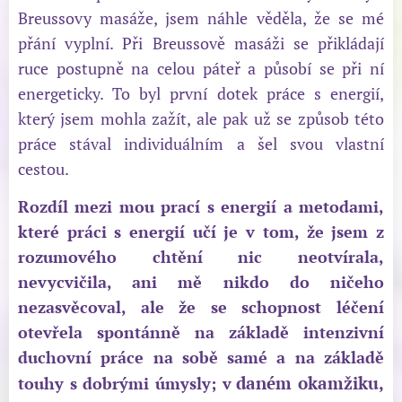
Breussovy masáže, jsem náhle věděla, že se mé
přání vyplní. Při Breussově masáži se přikládají
ruce postupně na celou páteř a působí se při ní
energeticky. To byl první dotek práce s energií,
který jsem mohla zažít, ale pak už se způsob této
práce stával individuálním a šel svou vlastní
cestou.
Rozdíl mezi mou prací s energií a metodami,
které práci s energií učí je v tom, že jsem z
rozumového chtění nic neotvírala,
nevycvičila, ani mě nikdo do ničeho
nezasvěcoval, ale že se schopnost léčení
otevřela spontánně na základě intenzivní
duchovní práce na sobě samé a na základě
daném okamžiku,
touhy s dobrými úmysly; v