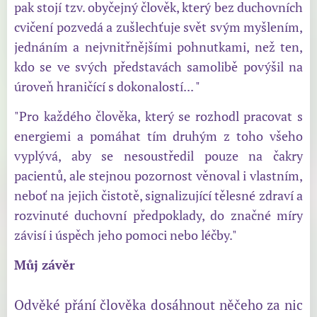
pak stojí tzv. obyčejný člověk, který bez duchovních
cvičení pozvedá a zušlechťuje svět svým myšlením,
jednáním a nejvnitřnějšími pohnutkami, než ten,
kdo se ve svých představách samolibě povýšil na
úroveň hraničící s dokonalostí... "
"Pro každého člověka, který se rozhodl pracovat s
energiemi a pomáhat tím druhým z toho všeho
vyplývá, aby se nesoustředil pouze na čakry
pacientů, ale stejnou pozornost věnoval i vlastním,
neboť na jejich čistotě, signalizující tělesné zdraví a
rozvinuté duchovní předpoklady, do značné míry
závisí i úspěch jeho pomoci nebo léčby."
Můj závěr
Odvěké přání člověka dosáhnout něčeho za nic