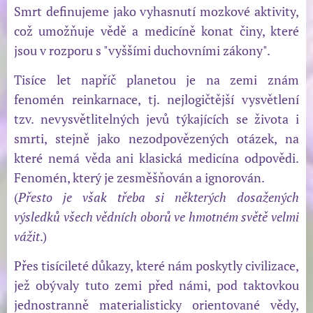
Smrt definujeme jako vyhasnutí mozkové aktivity,
což umožňuje vědě a medicíně konat činy, které
jsou v rozporu s "vyššími duchovními zákony".
Tisíce let napříč planetou je na zemi znám
fenomén reinkarnace, tj. nejlogičtější vysvětlení
tzv. nevysvětlitelných jevů týkajících se života i
smrti, stejně jako nezodpovězených otázek, na
které nemá věda ani klasická medicína odpovědi.
Fenomén, který je zesměšňován a ignorován.
(
Přesto je však třeba si některých dosažených
výsledků všech vědních oborů ve hmotném světě velmi
vážit
.)
Přes tisícileté důkazy, které nám poskytly civilizace,
jež obývaly tuto zemi před námi, pod taktovkou
jednostranně materialisticky orientované vědy,