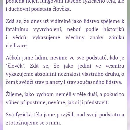
podléhá nejen fungování našeho fyzického těla, ale
i duchovní podstata člověka.
Zdá se, že dnes už viditelně jako lidstvo spějeme k
fatálnímu vyvrcholení, neboť podle historiků
i vědců, vykazujeme všechny znaky zániku
civilizace.
Ačkoli jsme lidmi, nevíme ve své podstatě, kdo je
"člověk". Zdá se, že jako jediní ve vesmíru
vykazujeme absolutní neznalost vlastního druhu, o
čemž svědčí stav planety i stav současného lidstva.
Žijeme, jako bychom neměli v těle duši, a pokud to
vůbec připustíme, nevíme, jak si ji představit.
Svá fyzická těla jsme povýšili nad svoji podstatu a
ztotožňujeme se s nimi.