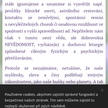
stále ignorujeme a neumíme si vysvětlit např.
prožitky klinické smrti, astrálního cestování,
kontaktu se zemřelými, spontánní remisi
u nevyléčitelných chorob či osudovou rozdílnost ve
spojitosti s vyšší spravedlností ad. Nepřítelem nám
však v tomto není věda, ale dobrovolná
NEVĚDOMOST, vycházející z duchovní letargie
způsobené cíleným fyzickým a psychickým
přetěžováním.
Protože se nezajímáme, netušíme, že naše
myšlenky, slova a činy podléhají stejným
zákonitostem, jako naše buňky nebo planety. A tak
místo toho, abychom je měli pod kontrolou a řídili
je pro naše nejvyšší dobro, řídí ony nás…
Používáme cookies, abychom zajistili správné fungování a
bezpečnost našich stránek. Tím vám můžeme zajistit tu
do záhuby.
nejlepší zkušenost při jejich návštěvě.