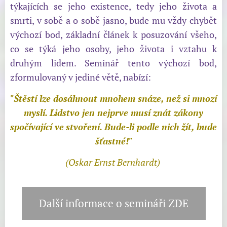
týkajících se jeho existence, tedy jeho života a
smrti, v sobě a o sobě jasno, bude mu vždy chybět
výchozí bod, základní článek k posuzování všeho,
co se týká jeho osoby, jeho života i vztahu k
druhým lidem
. Seminář tento výchozí bod,
zformulovaný v jediné větě, nabízí:
"Štěstí lze dosáhnout mnohem snáze, než si mnozí
myslí.
Lidstvo jen nejprve musí znát zákony
spočívající ve
stvoření. Bude-li podle nich žít, bude
šťast
né!"
(
Oskar Ernst Bernhardt)
Další informace o semináři ZDE