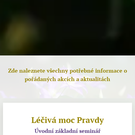
Zde naleznete všechny potřebné informace o
pořádaných akcích a
aktualitách
Léčivá moc Pravdy
Úvodní základní seminář