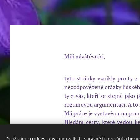
Milí návštěvníci,
tyto stránky vznikly pro ty z
nezodpovězené otázky lidského 
ty z vás, kteří se stejně jako
rozumovou argumentací. A to z
Má práce je vystavěna na pomoc
Hledám cesty, které vedou ke
obnovení harmonie mezi duší a
vždy usiluji o jediný cíl... o ná
Používáme cookies, abychom zajistili správné fungování a bezp