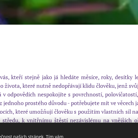
 vás, kteří stejně jako já hledáte měsíce, roky, desítky
života, které nutně nedopřávají klidu člověku, jenž svů
 já v odpovědích nespokojíte s povrchností, polovičatost
 jednoho prostého důvodu - potřebujete mít ve věcech jas
ích, které umožňují člověku s použitím vlastních sil napr
 středu, k vnitřnímu štěstí nezávislému na vnějších 
 tělem. Způsob, jak obnovit původní přirozenost. Ať pra
vrat k sobě... a Dárci života, u sebe i u druhých.
ečnost našich stránek. Tím vám