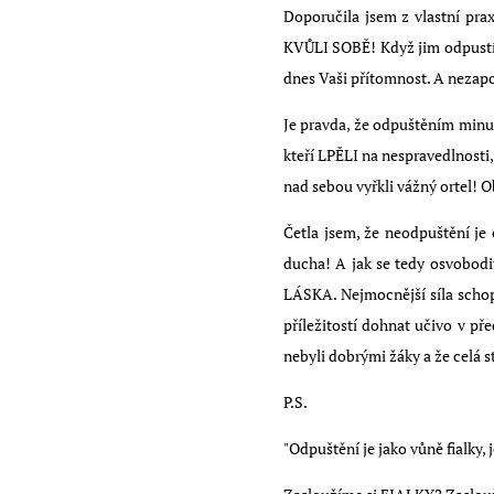
Doporučila jsem z vlastní pra
KVŮLI SOBĚ! Když jim odpustíte
dnes Vaši přítomnost. A nezapo
Je pravda, že odpuštěním minul
kteří LPĚLI na nespravedlnosti, 
nad sebou vyřkli vážný ortel! O
Četla jsem, že neodpuštění je 
ducha! A jak se tedy osvobodi
LÁSKA. Nejmocnější síla schop
příležitostí dohnat učivo v př
nebyli dobrými žáky a že celá s
P.S.
"Odpuštění je jako vůně fialky, 