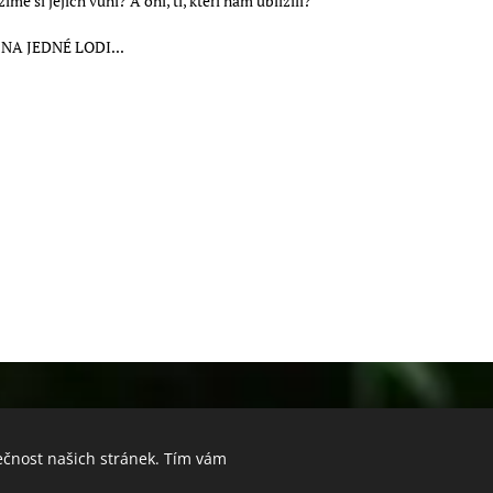
e si jejich vůni? A oni, ti, kteří nám ublížili?
NA JEDNÉ LODI...
á praxe, +420 731 080 087 /
Grafická úprava webových stránek - Regina 
ečnost našich stránek. Tím vám
Vytvořeno službou
Webnode
Cookies