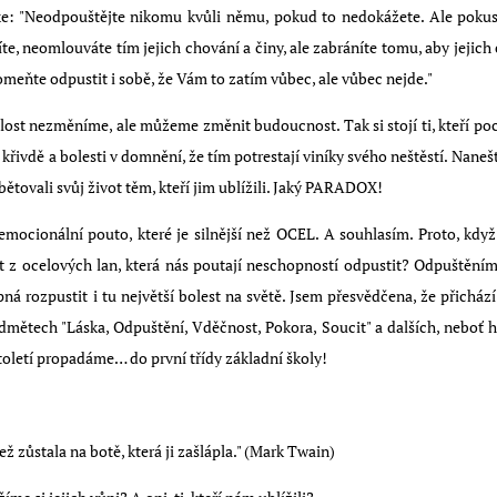
xe: "Neodpouštějte nikomu kvůli němu, pokud to nedokážete. Ale pokus
, neomlouváte tím jejich chování a činy, ale zabráníte tomu, aby jejich c
meňte odpustit i sobě, že Vám to zatím vůbec, ale vůbec nejde."
ost nezměníme, ale můžeme změnit budoucnost. Tak si stojí ti, kteří pocho
křivdě a bolesti v domnění, že tím potrestají viníky svého neštěstí. Nanešt
bětovali svůj život těm, kteří jim ublížili. Jaký PARADOX!
emocionální pouto, které je silnější než OCEL. A souhlasím. Proto, když
t z ocelových lan, která nás poutají neschopností odpustit? Odpuštěním
ná rozpustit i tu největší bolest na světě. Jsem přesvědčena, že přich
edmětech "Láska, Odpuštění, Vděčnost, Pokora, Soucit" a dalších, neboť hi
toletí propadáme… do první třídy základní školy!
jež zůstala na botě, která ji zašlápla." (Mark Twain)