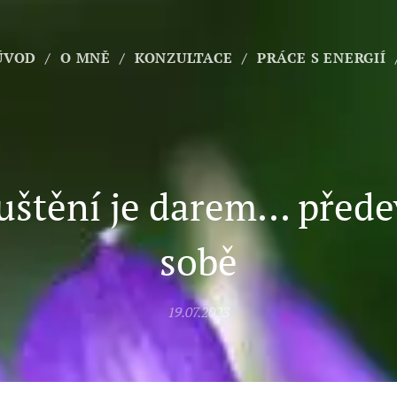
ÚVOD
O MNĚ
KONZULTACE
PRÁCE S ENERGIÍ
štění je darem... před
sobě
19.07.2023