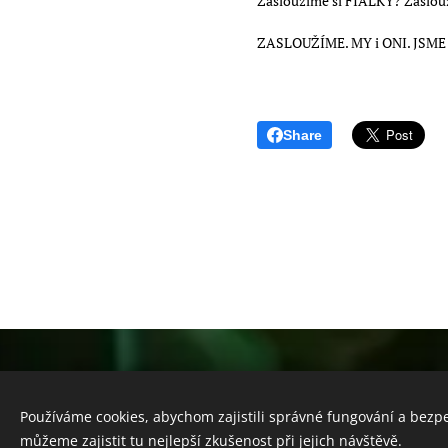
Zasloužíme si FIALKY? Zasloužím
ZASLOUŽÍME. MY i ONI. JSME 
Share
Poradna Clematis - soukrom
Používáme cookies, abychom zajistili správné fungování a bezp
můžeme zajistit tu nejlepší zkušenost při jejich návštěvě.