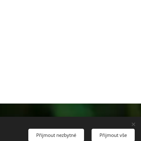
Říhová, +420 737 915 006
Přijmout nezbytné
Přijmout vše