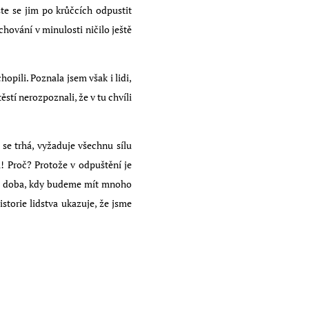
te se jim po krůčcích odpustit
hování v minulosti ničilo ještě
pili. Poznala jsem však i lidi,
ěstí nerozpoznali, že v tu chvíli
 se trhá, vyžaduje všechnu sílu
! Proč? Protože v odpuštění je
ází doba, kdy budeme mít mnoho
storie lidstva ukazuje, že jsme