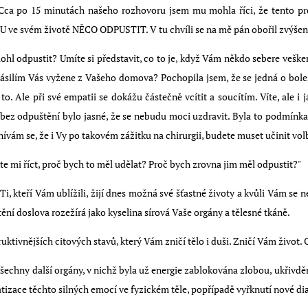
Cca po 15 minutách našeho rozhovoru jsem mu mohla říci, že tento pro
 ve svém životě NĚCO ODPUSTIT. V tu chvíli se na mě pán obořil zvýše
ohl odpustit? Umíte si představit, co to je, když Vám někdo sebere veške
ásilím Vás vyžene z Vašeho domova? Pochopila jsem, že se jedná o boles
o. Ale při své empatii se dokážu částečně vcítit a soucítím. Víte, ale i
bez odpuštění bylo jasné, že se nebudu moci uzdravit. Byla to podmínka
vám se, že i Vy po takovém zážitku na chirurgii, budete muset učinit vo
te mi říct, proč bych to měl udělat? Proč bych zrovna jim měl odpustit?"
i, kteří Vám ublížili, žijí dnes možná své šťastné životy a kvůli Vám se 
tění doslova rozežírá jako kyselina sírová Vaše orgány a tělesné tkáně.
uktivnějších citových stavů, který Vám zničí tělo i duši. Zničí Vám život
echny další orgány, v nichž byla už energie zablokována zlobou, ukřivděn
tizace těchto silných emocí ve fyzickém těle, popřípadě vyřknutí nové di