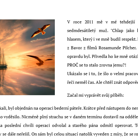
V roce 2011 mě v mé tehdejší pr
sedmdesátiletý muž. "Chlap jako
hlasem, který i ve mně budil respekt
z Bavor z filmů Rosamunde Pilcher.
opravdu byl. Přivedla ho ke mně otáz
PROČ se to stalo zrovna jemu?!
Ukázalo se i to, že šlo o velmi prac
řeči neměl čas. Ale chtěl znát odpově
Začal mi vyprávět svůj příběh:
tkali, byl objednán na operaci bederní páteře. Krátce před nástupem do ne
ho vyděsilo. Nicméně plný strachu se v daném termínu dostavil na oddělen
na poslední chvíli operaci odvolal a starého pána odmítl operovat.
 se dále neřešil. On sám byl celou situací natolik vyveden z míry, že se