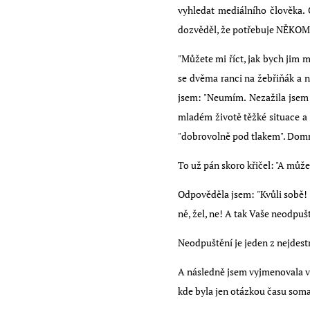
vyhledat mediálního člověka. 
dozvěděl, že potřebuje NĚKOMU
"Můžete mi říct, jak bych jim m
se dvěma ranci na žebřiňák a n
jsem: "Neumím. Nezažila jsem t
mladém životě těžké situace a 
"dobrovolně pod tlakem". Domní
To už pán skoro křičel: "A může
Odpověděla jsem: "Kvůli sobě! T
ně, žel, ne! A tak Vaše neodpuš
Neodpuštění je jeden z nejdestr
A následně jsem vyjmenovala vš
kde byla jen otázkou času soma