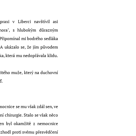
axi v Liberci navštívil asi
 hora", s hlubokým důrazným
. Připomínal mi bodrého sedláka
 A ukázalo se, že jím původem
ka, která mu nedopřávala klidu.
ovitého muže, který na duchovní
ď.
mocnice se mu však zdál sen, ve
í chirurgie. Stalo se však něco
 Ten byl okamžitě z nemocnice
 rozhodl proti svému přesvědčení