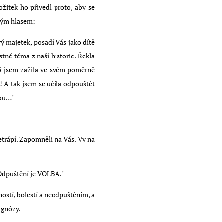
žitek ho přivedl proto, aby se
ným hlasem:
rý majetek, posadí Vás jako dítě
tné téma z naší historie. Řekla
 já jsem zažila ve svém poměrně
! A tak jsem se učila odpouštět
lbu…"
netrápí. Zapomněli na Vás. Vy na
. Odpuštění je VOLBA."
ostí, bolestí a neodpuštěním, a
agnózy.